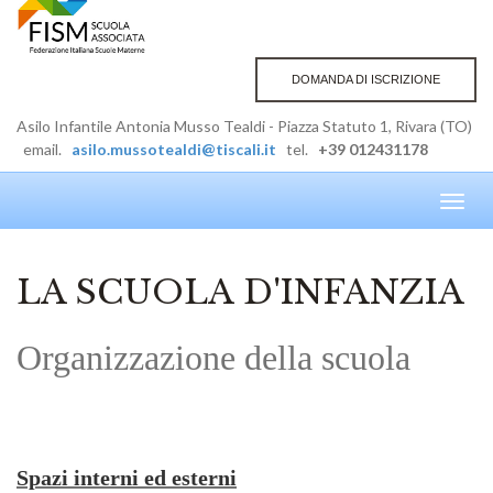
DOMANDA DI ISCRIZIONE
Asilo Infantile Antonia Musso Tealdi - Piazza Statuto 1, Rivara (TO)
email.
asilo.mussotealdi@tiscali.it
tel.
+39 012431178
Toggl
navig
LA SCUOLA D'INFANZIA
Organizzazione della scuola
Spazi interni ed esterni