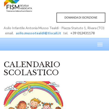
DOMANDA DI ISCRIZIONE
Asilo Infantile Antonia Musso Tealdi - Piazza Statuto 1, Rivara (TO)
email.
asilo.mussotealdi@tiscali.it
tel.
+39 012431178
Toggl
navig
CALENDARIO
SCOLASTICO